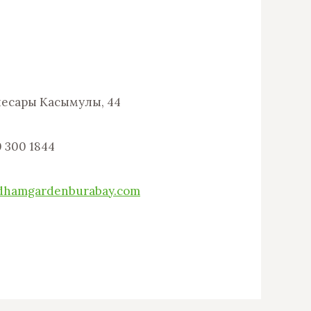
несары Касымулы, 44
0 300 1844
dhamgardenburabay.com