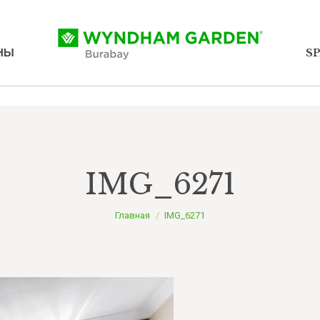
НЫ
НЫ
S
S
IMG_6271
Вы здесь:
Главная
IMG_6271