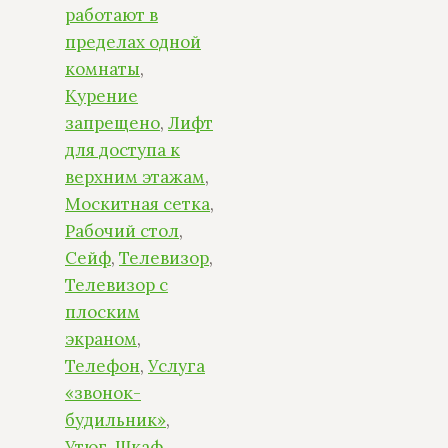
работают в
пределах одной
комнаты
,
Курение
запрещено
,
Лифт
для доступа к
верхним этажам
,
Москитная сетка
,
Рабочий стол
,
Сейф
,
Телевизор
,
Телевизор с
плоским
экраном
,
Телефон
,
Услуга
«звонок-
будильник»
,
Утюг
,
Шкаф
,