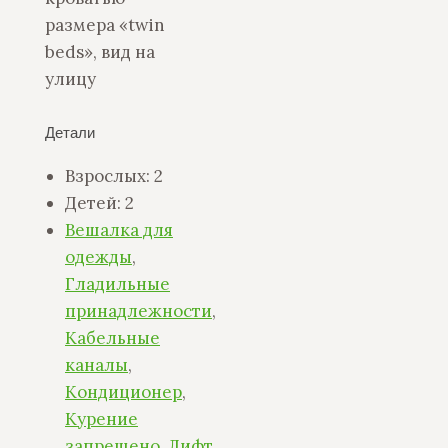
размера «twin
beds», вид на
улицу
Детали
Взрослых:
2
Детей:
2
Вешалка для
одежды
,
Гладильные
принадлежности
,
Кабельные
каналы
,
Кондиционер
,
Курение
запрещено
,
Лифт